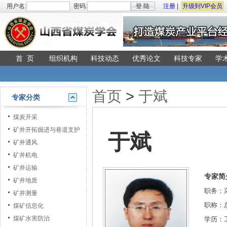
用户名:
密码:
登 陆
注册
|
升级到VIP会员
首 页
组织机构
科技动态
优秀论文
科技专家
学
首页
>
于斌
专家分类
煤炭开采
矿井开拓掘进与巷道支护
于斌
矿井通风
矿井机电
矿井运输
专家简
矿井地质
职务：
矿井测量
职称：
煤矿信息化
煤矿水害防治
学历：