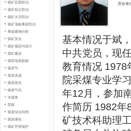
煤矿瓦斯防治
所在单
煤矿粉尘防治
煤矿火灾防治
煤矿顶板事故防治
事故案例分析
基本情况于斌，
煤矿安全
煤矿规划与设计
中共党员，现
煤矿建设
煤田地质勘探
教育情况 197
煤层气
煤炭洗选
院采煤专业学习，
煤炭焦化
年12月，参加
煤炭气化
水煤浆
作简历 1982
型煤
煤炭综合利用
矿技术科助理工程
煤炭液化
煤矿环境保护