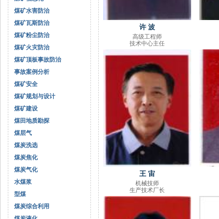
煤矿水害防治
煤矿瓦斯防治
许 波
煤矿粉尘防治
高级工程师
技术中心主任
煤矿火灾防治
煤矿顶板事故防治
事故案例分析
煤矿安全
煤矿规划与设计
煤矿建设
煤田地质勘探
煤层气
煤炭洗选
煤炭焦化
煤炭气化
王 宙
水煤浆
机械技师
生产技术厂长
型煤
煤炭综合利用
煤炭液化