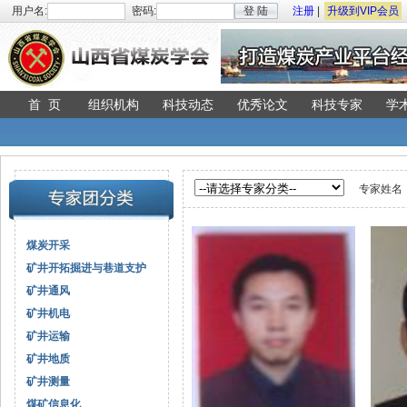
用户名:
密码:
登 陆
注册
|
升级到VIP会员
首 页
组织机构
科技动态
优秀论文
科技专家
学
专家姓名
煤炭开采
矿井开拓掘进与巷道支护
矿井通风
矿井机电
矿井运输
矿井地质
矿井测量
煤矿信息化