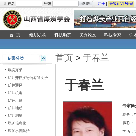
用户名:
密码:
登 陆
注册
|
升级到VIP会员
首 页
组织机构
科技动态
优秀论文
科技专家
学
首页
>
于春兰
专家分类
煤炭开采
矿井开拓掘进与巷道支护
于春兰
矿井通风
矿井机电
矿井运输
专家简
矿井地质
职务：
矿井测量
职称：
煤矿信息化
煤矿水害防治
学历：