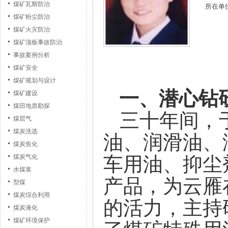
煤矿瓦斯防治
所在单
煤矿粉尘防治
煤矿火灾防治
煤矿顶板事故防治
事故案例分析
煤矿安全
煤矿规划与设计
一、潜心钻
煤矿建设
煤田地质勘探
三十年间，
煤层气
煤炭洗选
油、润滑油、
煤炭焦化
车用油、抑尘
煤炭气化
水煤浆
产品，为云雁
型煤
煤炭综合利用
的活力，主持
煤炭液化
煤矿环境保护