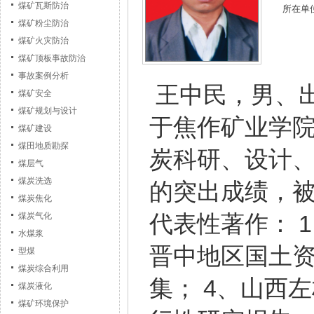
煤矿瓦斯防治
所在单
煤矿粉尘防治
煤矿火灾防治
煤矿顶板事故防治
事故案例分析
王中民，男、出
煤矿安全
煤矿规划与设计
于焦作矿业学
煤矿建设
煤田地质勘探
炭科研、设计
煤层气
煤炭洗选
的突出成绩，被
煤炭焦化
代表性著作： 
煤炭气化
水煤浆
晋中地区国土资
型煤
煤炭综合利用
集； 4、山西
煤炭液化
煤矿环境保护