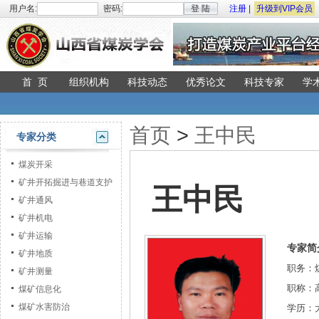
用户名:
密码:
登 陆
注册
|
升级到VIP会员
首 页
组织机构
科技动态
优秀论文
科技专家
学
首页
>
王中民
专家分类
煤炭开采
矿井开拓掘进与巷道支护
王中民
矿井通风
矿井机电
矿井运输
专家简
矿井地质
职务：
矿井测量
职称：
煤矿信息化
煤矿水害防治
学历：